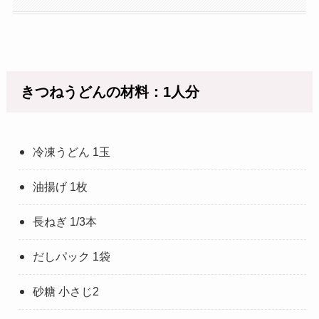
きつねうどんの材料：1人分
冷凍うどん 1玉
油揚げ 1枚
長ねぎ 1/3本
だしパック 1袋
砂糖 小さじ2