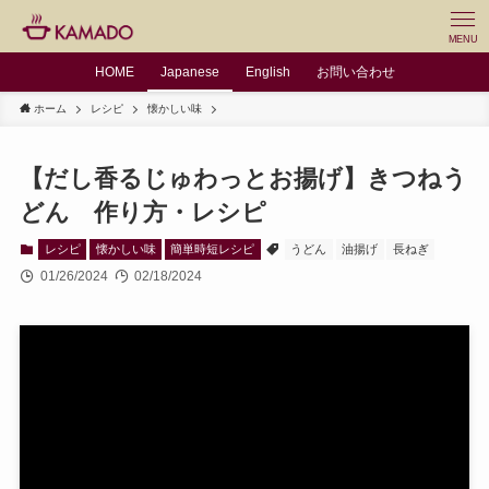
MENU
HOME
Japanese
English
お問い合わせ
ホーム
レシピ
懐かしい味
【だし香るじゅわっとお揚げ】きつねう
どん 作り方・レシピ
レシピ
懐かしい味
簡単時短レシピ
うどん
油揚げ
長ねぎ
01/26/2024
02/18/2024