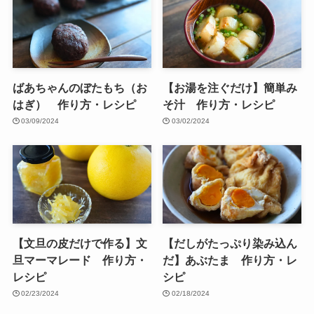
ばあちゃんのぼたもち（お
【お湯を注ぐだけ】簡単み
はぎ） 作り方・レシピ
そ汁 作り方・レシピ
03/09/2024
03/02/2024
【文旦の皮だけで作る】文
【だしがたっぷり染み込ん
旦マーマレード 作り方・
だ】あぶたま 作り方・レ
レシピ
シピ
02/23/2024
02/18/2024