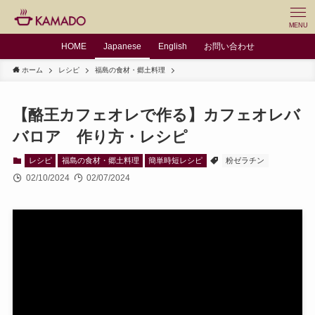
MENU
HOME
Japanese
English
お問い合わせ
ホーム
レシピ
福島の食材・郷土料理
【酪王カフェオレで作る】カフェオレバ
バロア 作り方・レシピ
レシピ
福島の食材・郷土料理
簡単時短レシピ
粉ゼラチン
02/10/2024
02/07/2024