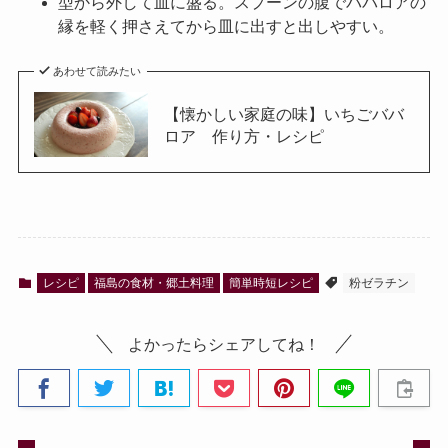
型から外して皿に盛る。スプーンの腹でババロアの
縁を軽く押さえてから皿に出すと出しやすい。
あわせて読みたい
【懐かしい家庭の味】いちごババ
ロア 作り方・レシピ
レシピ
福島の食材・郷土料理
簡単時短レシピ
粉ゼラチン
よかったらシェアしてね！