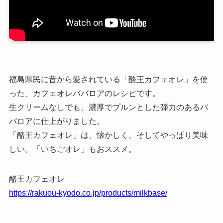
福島県民に昔から愛されている「酪王カフェオレ」を使
った、カフェオレババロアのレシピです。
生クリームなしでも、濃厚でプルンとした弾力のあるバ
バロアに仕上がりました。
「酪王カフェオレ」は、懐かしく、そしてやっぱり美味
しい。「いちごオレ」もおススメ。
酪王カフェオレ
https://rakuou-kyodo.co.jp/products/milkbase/