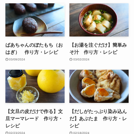
ばあちゃんのぼたもち（お
【お湯を注ぐだけ】簡単み
はぎ） 作り方・レシピ
そ汁 作り方・レシピ
03/09/2024
03/02/2024
【文旦の皮だけで作る】文
【だしがたっぷり染み込ん
旦マーマレード 作り方・
だ】あぶたま 作り方・レ
レシピ
シピ
02/23/2024
02/18/2024