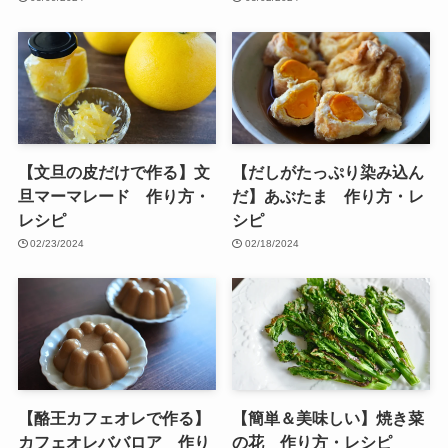
【文旦の皮だけで作る】文
【だしがたっぷり染み込ん
旦マーマレード 作り方・
だ】あぶたま 作り方・レ
レシピ
シピ
02/23/2024
02/18/2024
【酪王カフェオレで作る】
【簡単＆美味しい】焼き菜
カフェオレババロア 作り
の花 作り方・レシピ