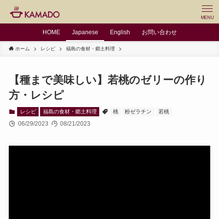
MENU
HOME
Japanese
English
お問い合わせ
ホーム
レシピ
福島の食材・郷土料理
【種まで美味しい】若桃のゼリーの作り
方・レシピ
レシピ
福島の食材・郷土料理
桃
粉ゼラチン
若桃
06/29/2023
08/21/2023