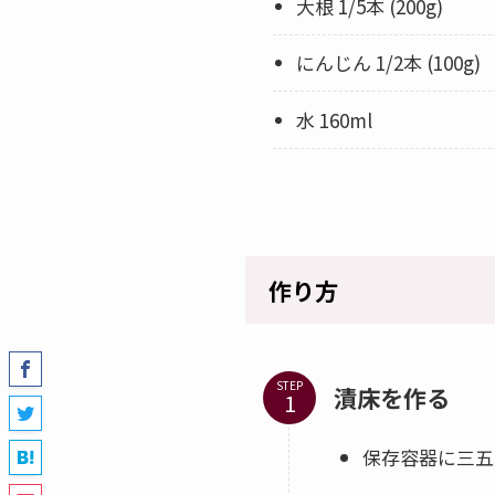
大根 1/5本 (200g)
にんじん 1/2本 (100g)
水 160ml
作り方
STEP
漬床を作る
保存容器に三五八