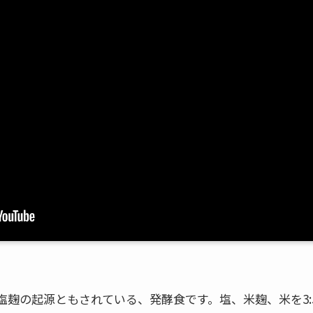
麹の起源ともされている、発酵食です。塩、米麹、米を3:5