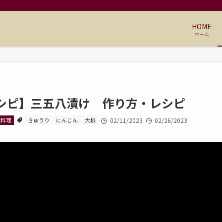
HOME
ホーム
シピ】三五八漬け 作り方・レシピ
土料理
きゅうり
にんじん
大根
02/11/2023
02/26/2023