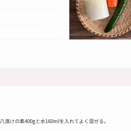
漬けの素400gと水160mlを入れてよく混ぜる。