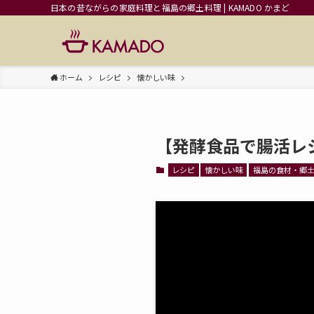
日本の昔ながらの家庭料理と福島の郷土料理 | KAMADO かまど
ホーム
レシピ
懐かしい味
【発酵食品で腸活レ
レシピ
懐かしい味
福島の食材・郷