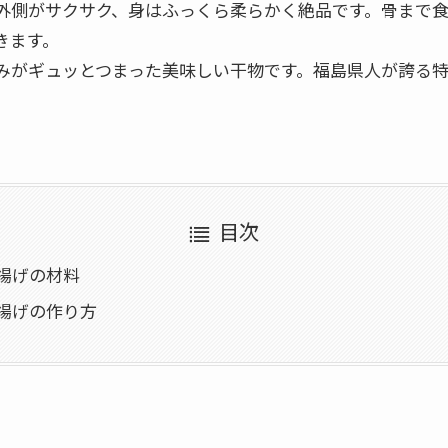
外側がサクサク、身はふっくら柔らかく絶品です。骨まで
きます。
みがギュッとつまった美味しい干物です。福島県人が誇る
目次
揚げの材料
揚げの作り方