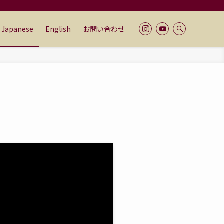
Japanese
English
お問い合わせ