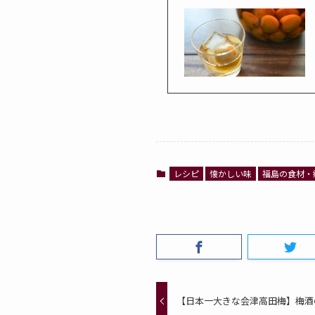
レシピ
懐かしい味
福島の食材・
【日本一大きな会津高田梅】梅酒