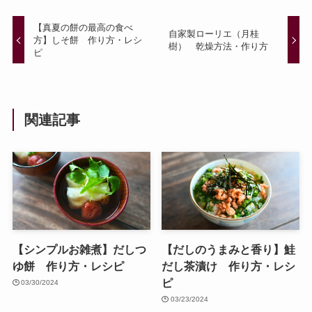
【真夏の餅の最高の食べ
自家製ローリエ（月桂
方】しそ餅 作り方・レシ
樹） 乾燥方法・作り方
ピ
関連記事
【シンプルお雑煮】だしつ
【だしのうまみと香り】鮭
ゆ餅 作り方・レシピ
だし茶漬け 作り方・レシ
ピ
03/30/2024
03/23/2024