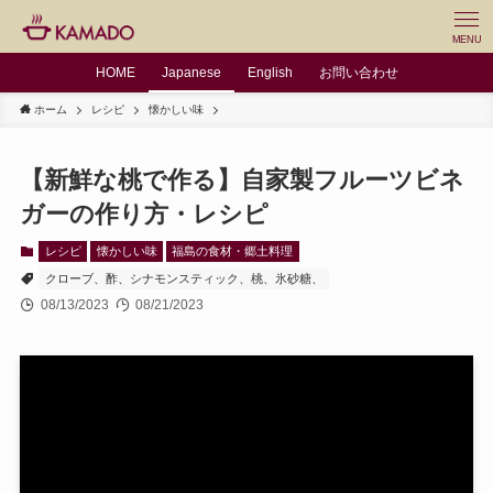
MENU
HOME
Japanese
English
お問い合わせ
ホーム
レシピ
懐かしい味
【新鮮な桃で作る】自家製フルーツビネ
ガーの作り方・レシピ
レシピ
懐かしい味
福島の食材・郷土料理
クローブ、酢、シナモンスティック、桃、氷砂糖、
08/13/2023
08/21/2023