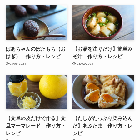
ばあちゃんのぼたもち（お
【お湯を注ぐだけ】簡単み
はぎ） 作り方・レシピ
そ汁 作り方・レシピ
03/09/2024
03/02/2024
【文旦の皮だけで作る】文
【だしがたっぷり染み込ん
旦マーマレード 作り方・
だ】あぶたま 作り方・レ
レシピ
シピ