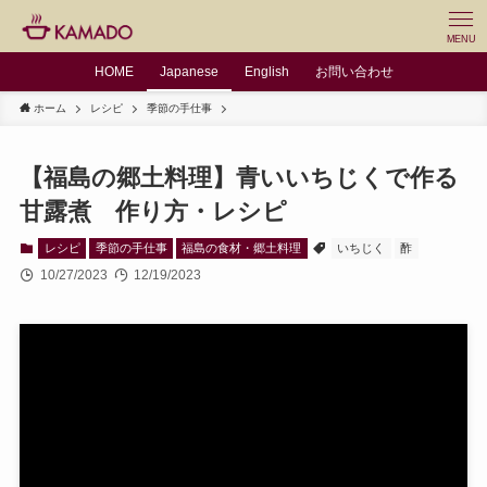
MENU
HOME
Japanese
English
お問い合わせ
ホーム
レシピ
季節の手仕事
【福島の郷土料理】青いいちじくで作る
甘露煮 作り方・レシピ
レシピ
季節の手仕事
福島の食材・郷土料理
いちじく
酢
10/27/2023
12/19/2023