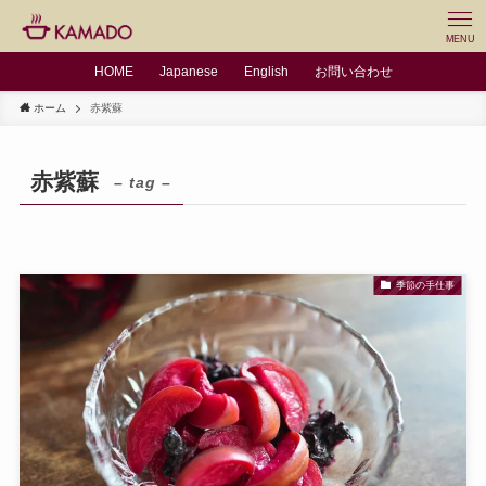
MENU
HOME
Japanese
English
お問い合わせ
ホーム
赤紫蘇
赤紫蘇
– tag –
季節の手仕事