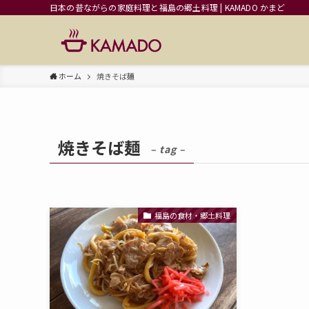
日本の昔ながらの家庭料理と福島の郷土料理 | KAMADO かまど
ホーム
焼きそば麺
焼きそば麺
– tag –
福島の食材・郷土料理