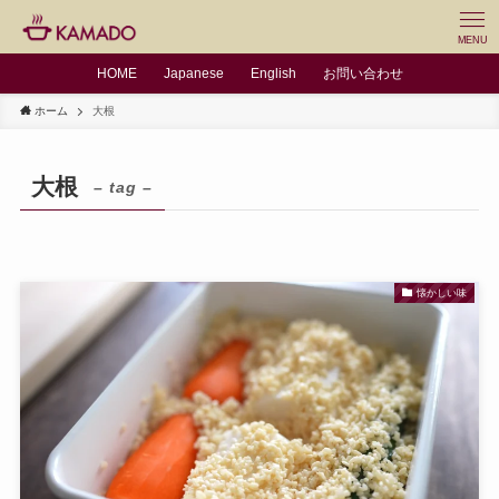
MENU
HOME
Japanese
English
お問い合わせ
ホーム
大根
大根
– tag –
懐かしい味