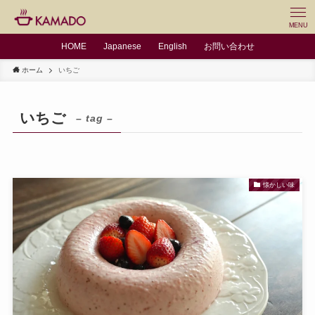
MENU
HOME
Japanese
English
お問い合わせ
ホーム
いちご
いちご
– tag –
懐かしい味